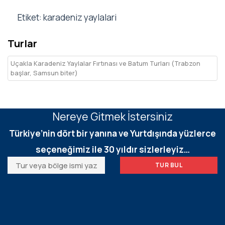
Etiket: karadeniz yaylalari
Turlar
Uçakla Karadeniz Yaylalar Fırtınası ve Batum Turları (Trabzon
başlar, Samsun biter)
Nereye Gitmek İstersiniz
Türkiye’nin dört bir yanına ve Yurtdışında yüzlerce
seçeneğimiz ile 30 yıldır sizlerleyiz…
TUR BUL