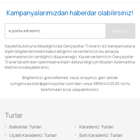
Kampanyalarımızdan haberdar olabilirsiniz!
EMAIL
KAYIT OL!
Kaydet butonuna tıkladığınızda Gençaystar Travel'ın sizi kampanyalara
ilişkin bilgilendirmesini kabul ettiğinizi ve verilerinizin bu amaçla
işlenmesine izin verdiğinizi düşüneceğiz. Kişisel verilerinizin Gençaystar
Travel tarafından işlenmesine ilişkin detaylı bilgi için
Müşteri Aydınlatma
Metnini
inceleyebilirsiniz.
Bilgilerinizi güncellemek veya onayınızı geri almak
için
gencaystar@gencaystar.com
'dan veya
08504412525
no'lu
telefondan bize ulaşabilirsiniz.
Turlar
Balkanlar Turları
Karadeniz Turları
Uçaklı Karadeniz Turları
Batı Karadeniz Turları