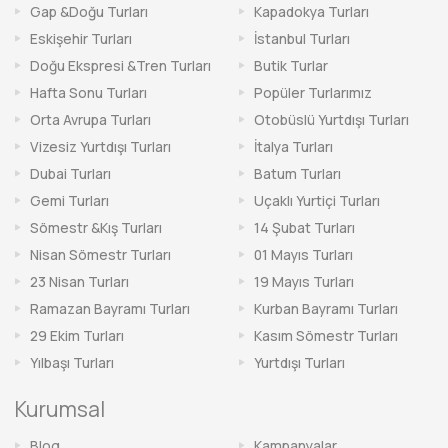
Gap &Doğu Turları
Kapadokya Turları
Eskişehir Turları
İstanbul Turları
Doğu Ekspresi &Tren Turları
Butik Turlar
Hafta Sonu Turları
Popüler Turlarımız
Orta Avrupa Turları
Otobüslü Yurtdışı Turları
Vizesiz Yurtdışı Turları
İtalya Turları
Dubai Turları
Batum Turları
Gemi Turları
Uçaklı Yurtiçi Turları
Sömestr &Kış Turları
14 Şubat Turları
Nisan Sömestr Turları
01 Mayıs Turları
23 Nisan Turları
19 Mayıs Turları
Ramazan Bayramı Turları
Kurban Bayramı Turları
29 Ekim Turları
Kasım Sömestr Turları
Yılbaşı Turları
Yurtdışı Turları
Kurumsal
Blog
Kampanyalar