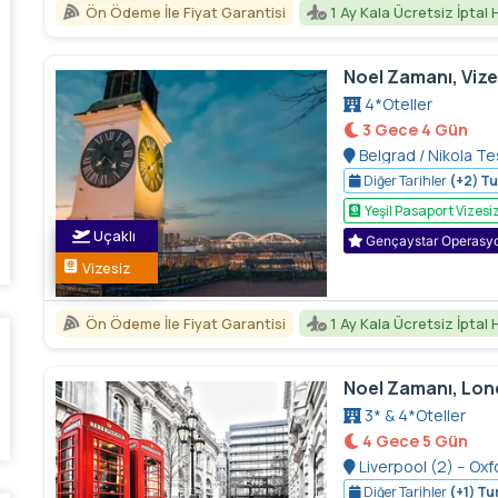
Ön Ödeme İle Fiyat Garantisi
1 Ay Kala Ücretsiz İptal 
Noel Zamanı, Vize
4*Oteller
3 Gece 4 Gün
Belgrad / Nikola T
Turu, Novisad, Karlof
Diğer Tarihler
(+2) Tu
Yeşil Pasaport Vizesi
Uçaklı
Gençaystar Operasy
Vizesiz
Ön Ödeme İle Fiyat Garantisi
1 Ay Kala Ücretsiz İptal 
Noel Zamanı, Lon
3* & 4*Oteller
4 Gece 5 Gün
Liverpool (2) – Oxf
Diğer Tarihler
(+1) Tur