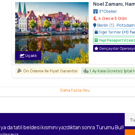
Noel Zamanı, Hamb
3*Oteller
4 Gece 5 Gün
Berlin (1), Potsdam
(1), Rothenburg Ob 
Diğer Tarihler
(+1) Tur
Yeşil Pasaport Vizesi
Gençaystar Operasy
Uçaklı
Ön Ödeme İle Fiyat Garantisi
1 Ay Kala Ücretsiz İptal 
Daha Fazla Oku
ya da tatil beldesi kısmını yazdıktan sonra Turumu Bul!
lirsiniz.