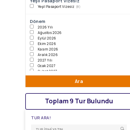
Yeşil Pasaport Vizesiz
Yeşil Pasaport Vizesiz
(8)
Dönem
2026 Yılı
Ağustos 2026
Eylül 2026
Ekim 2026
Kasım 2026
Aralık 2026
2027 Yılı
Ocak 2027
Şubat 2027
Mart 2027
Ara
Nisan 2027
Mayıs 2027
Haziran 2027
Temmuz 2027
Toplam 9 Tur Bulundu
TUR ARA!