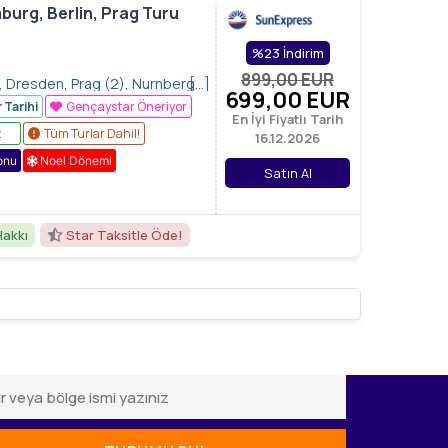
urg, Berlin, Prag Turu
%23 İndirim
899,00
EUR
, Dresden, Prag (2), Nurnberg
[…]
699
,00
EUR
Der Toubere
 Tarihi
Gençaystar Öneriyor
En İyi Fiyatlı Tarih
z
Tüm Turlar Dahil!
16.12.2026
onu
Noel Dönemi
Satın Al
Hakkı
Star Taksitle Öde!