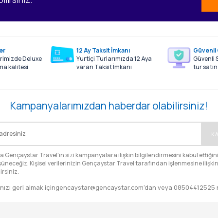
er
12 Ay Taksit İmkanı
Güvenli 
erimizde Deluxe
Yurtiçi Turlarımızda 12 Aya
Güvenli S
a kalitesi
varan Taksit İmkanı
tur satın 
Kampanyalarımızdan haberdar olabilirsiniz!
KA
Gençaystar Travel'ın sizi kampanyalara ilişkin bilgilendirmesini kabul ettiğini
üneceğiz. Kişisel verilerinizin Gençaystar Travel tarafından işlenmesine ilişkin 
irsiniz.
nızı geri almak için
gencaystar@gencaystar.com
'dan veya
08504412525
n