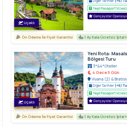
Diğer Tarihler
(+6) Tu
Lauterbrunnen, Stein
Yeşil Pasaport Vizesi
Interlaken, Liechtens
Gençaystar Operasy
Uçaklı
Ön Ödeme İle Fiyat Garantisi
1 Ay Kala Ücretsiz İptal 
Yeni Rota: Masals
Bölgesi Turu
3*&4*Oteller
4 Gece 5 Gün
Viyana (2) & Bratisl
Munih (1) & Augsburg
Diğer Tarihler
(+6) Tu
Parndorf Designer Ou
Yeşil Pasaport Vizesi
Gençaystar Operasy
Uçaklı
Ön Ödeme İle Fiyat Garantisi
1 Ay Kala Ücretsiz İptal 