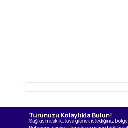
Turunuzu Kolaylıkla Bulun!
Sağ kısımdaki kutuya gitmek istediğiniz bölge 
Butonuna basarak kendinize uygun tatili bulabi