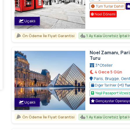
Tüm Turlar Dahil!
Noel Dönemi
Uçaklı
Ön Ödeme İle Fiyat Garantisi
1 Ay Kala Ücretsiz İptal 
Noel Zamanı, Pari
Turu
3*Oteller
4 Gece 5 Gün
Paris, Brugge, Gent
Diğer Tarihler
(+1) Tur
Yeşil Pasaport Vizesi
Gençaystar Operasy
Uçaklı
Ön Ödeme İle Fiyat Garantisi
1 Ay Kala Ücretsiz İptal 