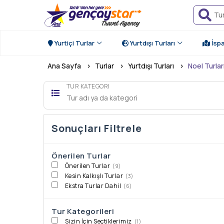
Yurtiçi Turlar
Yurtdışı Turları
İsp
Ana Sayfa
›
Turlar
›
Yurtdışı Turları
›
Noel Turlar
TUR KATEGORI
Sonuçları Filtrele
Önerilen Turlar
Önerilen Turlar
(9)
Kesin Kalkışlı Turlar
(3)
Ekstra Turlar Dahil
(6)
Tur Kategorileri
Sizin İçin Seçtiklerimiz
(1)