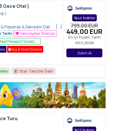
3 Gece Otel )
şı )
%44 İndirim
799,00
EUR
& Figueras & Salvador Dali
[…]
449
,00
EUR
n Mahalleleri & Park Guell
r Tarihi
Gençaystar Öneriyor
En İyi Fiyatlı Tarih
Yeşil Pasaport Vizesiz
05.11.2026
onu
Kış & Noel Dönemi
Satın Al
Hakkı
Star Taksitle Öde!
ace Turu
%12 İndirim