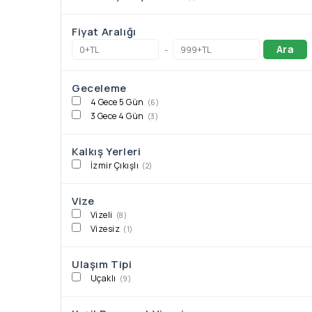
Fiyat Aralığı
Ara
-
Geceleme
4 Gece 5 Gün
(6)
3 Gece 4 Gün
(3)
Kalkış Yerleri
İzmir Çıkışlı
(2)
Vize
Vizeli
(8)
Vizesiz
(1)
Ulaşım Tipi
Uçaklı
(9)