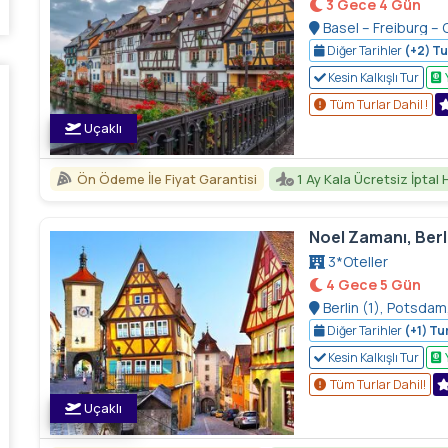
3 Gece 4 Gün
Basel – Freiburg –
Diğer Tarihler
(+2) Tu
Kesin Kalkışlı Tur
Tüm Turlar Dahil !
Uçaklı
Ön Ödeme İle Fiyat Garantisi
1 Ay Kala Ücretsiz İptal 
Noel Zamanı, Berl
3*Oteller
4 Gece 5 Gün
Berlin (1), Potsdam
(1), Rothenburg Ob 
Diğer Tarihler
(+1) Tur
Kesin Kalkışlı Tur
Tüm Turlar Dahil!
Uçaklı