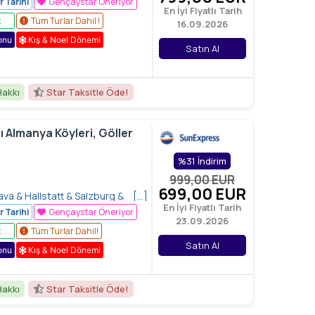
r Tarihi
Gençaystar Öneriyor
En İyi Fiyatlı Tarih
 am Rhein, Rhein Şelalesi,
z
Tüm Turlar Dahil !
16.09.2026
tein, Heididorf
onu
Kış & Noel Dönemi
Satın Al
Hakkı
Star Taksitle Öde!
ı Almanya Köyleri, Göller
%31 İndirim
999,00
EUR
699
,00
EUR
ava & Hallstatt & Salzburg &
[…]
En İyi Fiyatlı Tarih
 & Heidelberg & Stuttgart (1) &
r Tarihi
Gençaystar Öneriyor
23.09.2026
tlet
z
Tüm Turlar Dahil!
Satın Al
onu
Kış & Noel Dönemi
Hakkı
Star Taksitle Öde!