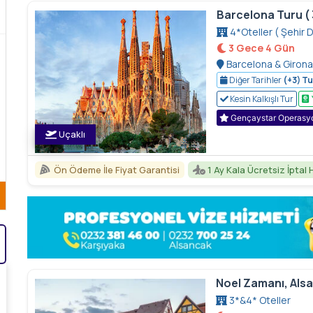
Barcelona Turu ( 
4*Oteller ( Şehir Dı
3 Gece 4 Gün
Barcelona & Girona 
Müzesi Gotik & El Bor
Diğer Tarihler
(+3) Tu
Kesin Kalkışlı Tur
Gençaystar Operasy
Uçaklı
Ön Ödeme İle Fiyat Garantisi
1 Ay Kala Ücretsiz İptal 
Noel Zamanı, Als
3*&4* Oteller