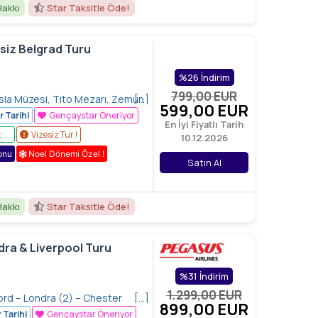
Hakkı
Star Taksitle Öde!
siz Belgrad Turu
%26 İndirim
799,00
EUR
esla Müzesi, Tito Mezarı, Zemun
[…]
599
,00
EUR
ça, Petrovaradin ve Sırp Gecesi
r Tarihi
Gençaystar Öneriyor
En İyi Fiyatlı Tarih
z
Vizesiz Tur !
10.12.2026
onu
Noel Dönemi Özel !
Satın Al
Hakkı
Star Taksitle Öde!
dra & Liverpool Turu
%31 İndirim
1.299
,00
EUR
ord – Londra (2) – Chester​
[…]
899
,00
EUR
 Tarihi
Gençaystar Öneriyor