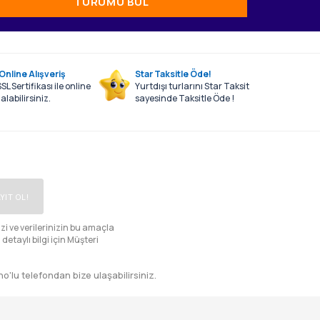
TURUMU BUL
Online Alışveriş
Star Taksitle Öde!
SL Sertifikası ile online
Yurtdışı turlarını Star Taksit
alabilirsiniz.
sayesinde Taksitle Öde !
YIT OL!
zi ve verilerinizin bu amaçla
detaylı bilgi için
Müşteri
o'lu telefondan bize ulaşabilirsiniz.