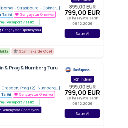
899,00
EUR
 Obernai – Strasbourg – Colmar
[…]
799
,00
EUR
r Tarihi
Gençaystar Öneriyor
En İyi Fiyatlı Tarih
Yeşil Pasaport Vizesiz
09.12.2026
Gençaystar Operasyonu
Satın Al
Hakkı
Star Taksitle Öde!
in & Prag & Nurnberg Turu
%21 İndirim
999,00
EUR
, Dresden, Prag (2), Nurnberg
[…]
799
,00
EUR
Der Toubere
 Tarihi
Gençaystar Öneriyor
En İyi Fiyatlı Tarih
Yeşil Pasaport Vizesiz
09.12.2026
Gençaystar Operasyonu
Satın Al