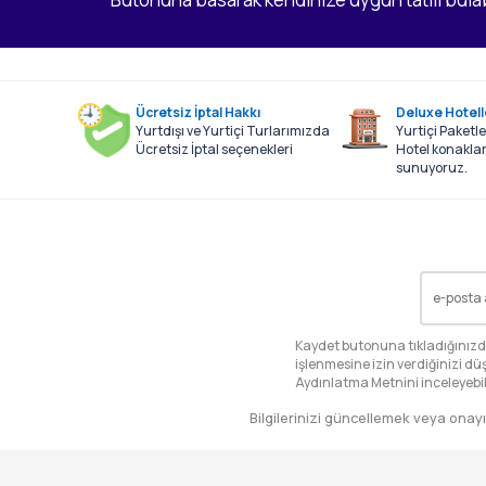
Ücretsiz İptal Hakkı
Deluxe Hotell
Yurtdışı ve Yurtiçi Turlarımızda
Yurtiçi Paketl
Ücretsiz İptal seçenekleri
Hotel konaklam
sunuyoruz.
EMAIL
Kaydet butonuna tıkladığınızda 
işlenmesine izin verdiğinizi düş
Aydınlatma Metnini
inceleyebil
Bilgilerinizi güncellemek veya onayı