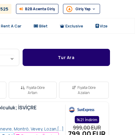
2525
B2B Acenta Giriş
Giriş Yap
Rent A Car
Bilet
Exclusive
Vize
Tur Ara
Fiyata Göre
Fiyata Göre
Artan
Azalan
olculuk; İSVİÇRE
%21 İndirim
999,00
EUR
evre, Montrö, Vevey, Lozan,
[…]
799
,00
EUR
n, İsviçre Dağ Treni, Pilatus Dağı,