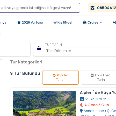
0850441
anya
2026 Yurtdışı
Kış &Noel
Cruise
ı
TUR TARIH
Tur Kategorileri
9
Tur Bulundu
Popüler
En İyi Fiyatlı
Turlar
Tarih
Alpler `de Rüya Y
3*-4*Oteller
4 Gece 5 Gün
Annemasse (1), Cen
Bern, Zürih (3), Luzer