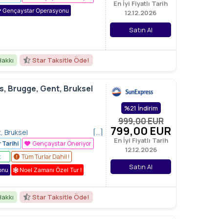
En İyi Fiyatlı Tarih
Gençaystar Operasyonu
12.12.2026
Satın Al
Hakkı
Star Taksitle Öde!
s, Brugge, Gent, Bruksel
%21 İndirim
999,00
EUR
799
,00
EUR
, Bruksel
[…]
En İyi Fiyatlı Tarih
 Tarihi
Gençaystar Öneriyor
12.12.2026
z
Tüm Turlar Dahil !
Satın Al
onu
Noel Zamanı Özel Tur !
Hakkı
Star Taksitle Öde!