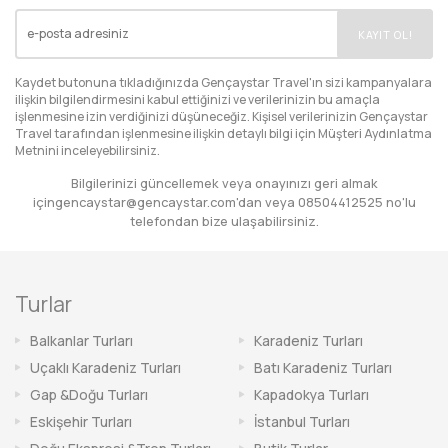
EMAIL
KAYIT OL!
Kaydet butonuna tıkladığınızda Gençaystar Travel'ın sizi kampanyalara
ilişkin bilgilendirmesini kabul ettiğinizi ve verilerinizin bu amaçla
işlenmesine izin verdiğinizi düşüneceğiz. Kişisel verilerinizin Gençaystar
Travel tarafından işlenmesine ilişkin detaylı bilgi için
Müşteri Aydınlatma
Metnini
inceleyebilirsiniz.
Bilgilerinizi güncellemek veya onayınızı geri almak
için
gencaystar@gencaystar.com
'dan veya
08504412525
no'lu
telefondan bize ulaşabilirsiniz.
Turlar
Balkanlar Turları
Karadeniz Turları
Uçaklı Karadeniz Turları
Batı Karadeniz Turları
Gap &Doğu Turları
Kapadokya Turları
Eskişehir Turları
İstanbul Turları