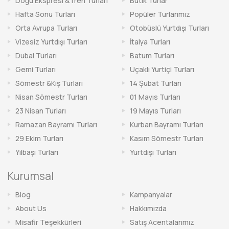
Doğu Ekspresi &Tren Turları
Butik Turlar
Hafta Sonu Turları
Popüler Turlarımız
Orta Avrupa Turları
Otobüslü Yurtdışı Turları
Vizesiz Yurtdışı Turları
İtalya Turları
Dubai Turları
Batum Turları
Gemi Turları
Uçaklı Yurtiçi Turları
Sömestr &Kış Turları
14 Şubat Turları
Nisan Sömestr Turları
01 Mayıs Turları
23 Nisan Turları
19 Mayıs Turları
Ramazan Bayramı Turları
Kurban Bayramı Turları
29 Ekim Turları
Kasım Sömestr Turları
Yılbaşı Turları
Yurtdışı Turları
Kurumsal
Blog
Kampanyalar
About Us
Hakkımızda
Misafir Teşekkürleri
Satış Acentalarımız