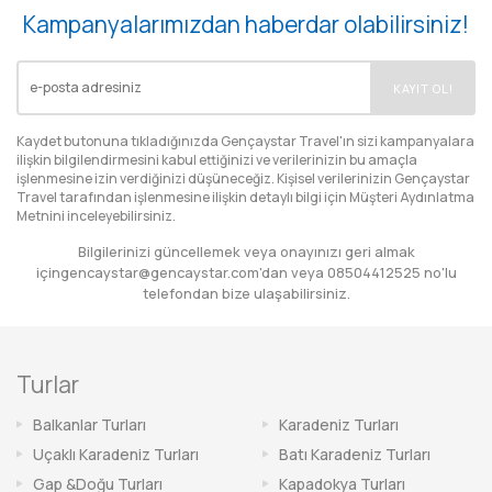
Kampanyalarımızdan haberdar olabilirsiniz!
EMAIL
KAYIT OL!
Kaydet butonuna tıkladığınızda Gençaystar Travel'ın sizi kampanyalara
ilişkin bilgilendirmesini kabul ettiğinizi ve verilerinizin bu amaçla
işlenmesine izin verdiğinizi düşüneceğiz. Kişisel verilerinizin Gençaystar
Travel tarafından işlenmesine ilişkin detaylı bilgi için
Müşteri Aydınlatma
Metnini
inceleyebilirsiniz.
Bilgilerinizi güncellemek veya onayınızı geri almak
için
gencaystar@gencaystar.com
'dan veya
08504412525
no'lu
telefondan bize ulaşabilirsiniz.
Turlar
Balkanlar Turları
Karadeniz Turları
Uçaklı Karadeniz Turları
Batı Karadeniz Turları
Gap &Doğu Turları
Kapadokya Turları