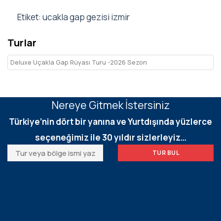
Etiket: ucakla gap gezisi izmir
Turlar
Deluxe Uçakla Gap Rüyası Turu -2026 Sezon
Nereye Gitmek İstersiniz
Türkiye’nin dört bir yanına ve Yurtdışında yüzlerce
seçeneğimiz ile 30 yıldır sizlerleyiz…
TUR BUL