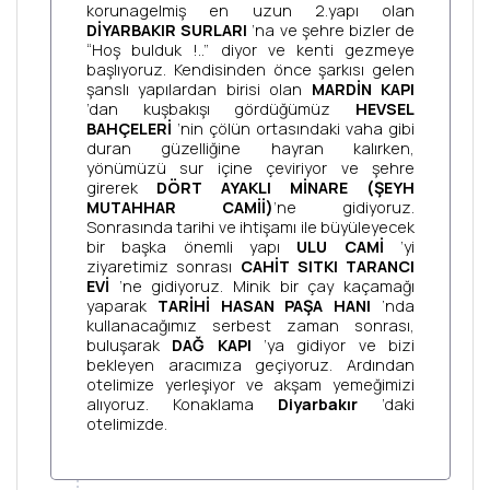
korunagelmiş en uzun 2.yapı olan
DİYARBAKIR SURLARI
’na ve şehre bizler de
“Hoş bulduk !..” diyor ve kenti gezmeye
başlıyoruz. Kendisinden önce şarkısı gelen
şanslı yapılardan birisi olan
MARDİN KAPI
’dan kuşbakışı gördüğümüz
HEVSEL
BAHÇELERİ
’nin çölün ortasındaki vaha gibi
duran güzelliğine hayran kalırken,
yönümüzü sur içine çeviriyor ve şehre
girerek
DÖRT AYAKLI MİNARE (ŞEYH
MUTAHHAR CAMİİ)
’ne gidiyoruz.
Sonrasında tarihi ve ihtişamı ile büyüleyecek
bir başka önemli yapı
ULU CAMİ
’yi
ziyaretimiz sonrası
CAHİT SITKI TARANCI
EVİ
’ne gidiyoruz. Minik bir çay kaçamağı
yaparak
TARİHİ HASAN PAŞA HANI
‘nda
kullanacağımız serbest zaman sonrası,
buluşarak
DAĞ KAPI
’ya gidiyor ve bizi
bekleyen aracımıza geçiyoruz. Ardından
otelimize yerleşiyor ve akşam yemeğimizi
alıyoruz. Konaklama
Diyarbakır
’daki
otelimizde.