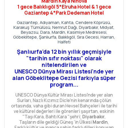
Mardin Kaya Ninova
1 gece Balıklıgöl 5*Elruha Hotel & 1 gece
Gaziantep 4*Park Dedeman Hotel
Gaziantep, Adıyaman, Kahta, Cendere Köprüsü,
Karakuş Tümülüsü, Nemrut Dağı, Diyarbakır, Midyat,
Beyazsu, Dara, Mardin, Kasımiye Medresesi,
Göbeklitepe, Şanlıurfa, Balıklıgöl, Sıra Gecesi, Harran,
Halfeti
Şanlıurfa'da 12 bin yıllık geçmişiyle
"tarihin sıfır noktası" olarak
nitelendirilen ve
UNESCO Dünya Mirası Listesi'nde yer
alan Göbeklitepe Gezisi farkıyla süper
program...
UNESCO Dünya Kültür Mirası Listesi'nde yer alan
Surları, Nazlı Kızımız Dicle'nin kenarında çölün
ortasında, vaha gibi duran Hevsel Bahçeleri ile tarihi
ve kültürel değerleri ile görenleri şaşırtan, eskinin
"Taşı Kara, Bahtı Kara "şehri;
Diyarbakır
,
Taşların dile geldiği Güneş ‘in Ülkesi
Mardin
,
Farklı kültür ve inanca sahip farklı dilleri konuşan