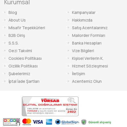
Kurumsal
Blog
Kampanyalar
About Us
Hakkımızda
Misafir Teşekkürleri
Satış Acentalarımız
B2B Giriş
Mailorder Formları
S.S.S.
Banka Hesapları
Gezi Takvimi
Vize Bilgileri
Cookies Politikası
Kişisel Verilerin K.
Gizlilik Politikası
Hizmet Sözleşmesi
Şubelerimiz
İletişim
İptal İade Şartları
Acentemiz Olun