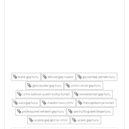
butik gap turu
deluxe gap ruyasi
gaziantep yemek turu
gencaystar gap turu
izmir cikisli gap turu
izmir kalkisli ucakli kultur turlari
konaklamali gap turu
luks gap turu
mardin turu izmir
mezopotamya turlari
profesyonel rehberli gap turu
sanliurfa gobeklitepe turu
ucakla gap gezisi izmir
ucakli gap turu