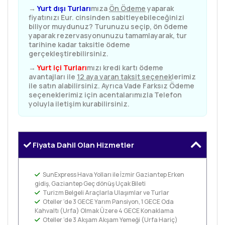
→
Yurt dışı Turları
mıza
Ön Ödeme
yaparak
fiyatınızı Eur. cinsinden sabitleyebileceğinizi
biliyor muydunuz? Turunuzu seçip, ön ödeme
yaparak rezervasyonunuzu tamamlayarak, tur
tarihine kadar taksitle ödeme
gerçekleştirebilirsiniz.
→
Yurt içi Turları
mızı kredi kartı ödeme
avantajları ile
12 aya varan taksit seçenek
lerimiz
ile satın alabilirsiniz. Ayrıca Vade Farksız Ödeme
seçeneklerimiz için acentalarımızla Telefon
yoluyla iletişim kurabilirsiniz.
Fiyata Dahil Olan Hizmetler
SunExpress Hava Yolları ile İzmir Gaziantep Erken
gidiş, Gaziantep Geç dönüş Uçak Bileti
Turizm Belgeli Araçlarla Ulaşımlar ve Turlar
Oteller ’de 3 GECE Yarım Pansiyon, 1 GECE Oda
Kahvaltı (Urfa) Olmak Üzere 4 GECE Konaklama
Oteller ’de 3 Akşam Akşam Yemeği (Urfa Hariç)