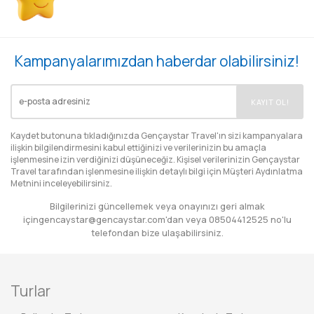
Kampanyalarımızdan haberdar olabilirsiniz!
EMAIL
KAYIT OL!
Kaydet butonuna tıkladığınızda Gençaystar Travel'ın sizi kampanyalara
ilişkin bilgilendirmesini kabul ettiğinizi ve verilerinizin bu amaçla
işlenmesine izin verdiğinizi düşüneceğiz. Kişisel verilerinizin Gençaystar
Travel tarafından işlenmesine ilişkin detaylı bilgi için
Müşteri Aydınlatma
Metnini
inceleyebilirsiniz.
Bilgilerinizi güncellemek veya onayınızı geri almak
için
gencaystar@gencaystar.com
'dan veya
08504412525
no'lu
telefondan bize ulaşabilirsiniz.
Turlar