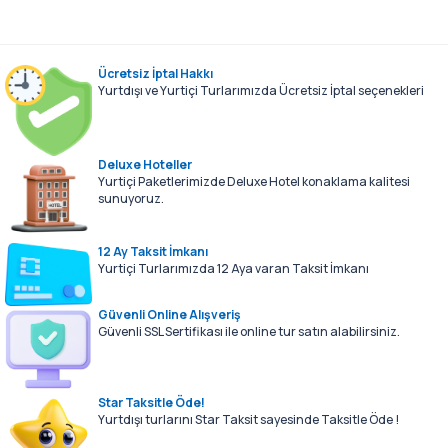
Sessiz Bir Güzellik
13.04.2026 Gencaystar blog
Devamını Oku
Ücretsiz İptal Hakkı
Yurtdışı ve Yurtiçi Turlarımızda Ücretsiz İptal seçenekleri
Deluxe Hoteller
Yurtiçi Paketlerimizde Deluxe Hotel konaklama kalitesi
sunuyoruz.
12 Ay Taksit İmkanı
Yurtiçi Turlarımızda 12 Aya varan Taksit İmkanı
Güvenli Online Alışveriş
Güvenli SSL Sertifikası ile online tur satın alabilirsiniz.
Star Taksitle Öde!
Yurtdışı turlarını Star Taksit sayesinde Taksitle Öde !