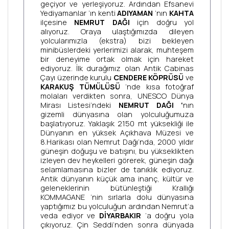
geçiyor ve yerleşiyoruz. Ardından Efsanevi
Yediyamanlar ’ın kenti
ADIYAMAN
’nın
KAHTA
ilçesine
NEMRUT DAĞI
için doğru yol
alıyoruz. Oraya ulaştığımızda dileyen
yolcularımızla (ekstra) bizi bekleyen
minibüslerdeki yerlerimizi alarak, muhteşem
bir deneyime ortak olmak için hareket
ediyoruz. İlk durağımız olan Antik Cabinas
Çayı üzerinde kurulu
CENDERE KÖPRÜSÜ
ve
KARAKUŞ TÜMÜLÜSÜ
’nde kısa fotoğraf
molaları verdikten sonra, UNESCO Dünya
Mirası Listesi’ndeki
NEMRUT DAĞI ‘
nın
gizemli dünyasına olan yolculuğumuza
başlatıyoruz. Yaklaşık 2150 mt yüksekliği ile
Dünyanın en yüksek Açıkhava Müzesi ve
8.Harikası olan Nemrut Dağı’nda, 2000 yıldır
güneşin doğuşu ve batışını, bu yükseklikten
izleyen dev heykelleri görerek, güneşin dağı
selamlamasına bizler de tanıklık ediyoruz.
Antik dünyanın küçük ama inanç, kültür ve
geleneklerinin bütünleştiği Krallığı
KOMMAGANE ’nin sırlarla dolu dünyasına
yaptığımız bu yolculuğun ardından Nemrut’a
veda ediyor ve
DİYARBAKIR
‘a doğru yola
çıkıyoruz. Çin Seddi’nden sonra dünyada