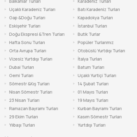
Balkanlar Turları
Karadeniz Turları
Uçaklı Karadeniz Turları
Batı Karadeniz Turları
Gap &Doğu Turları
Kapadokya Turları
Eskişehir Turları
İstanbul Turları
Doğu Ekspresi &Tren Turları
Butik Turlar
Hafta Sonu Turları
Popüler Turlarımız
Orta Avrupa Turları
Otobüslü Yurtdışı Turları
Vizesiz Yurtdışı Turları
İtalya Turları
Dubai Turları
Batum Turları
Gemi Turları
Uçaklı Yurtiçi Turları
Sömestr &Kış Turları
14 Şubat Turları
Nisan Sömestr Turları
01 Mayıs Turları
23 Nisan Turları
19 Mayıs Turları
Ramazan Bayramı Turları
Kurban Bayramı Turları
29 Ekim Turları
Kasım Sömestr Turları
Yılbaşı Turları
Yurtdışı Turları