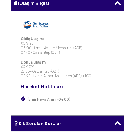
Ulaşım Bilgisi
Gidiş Ulaşımı
XQ 9128
06:00 - İzmir, Adnan Menderes (ADB)
07:40 - Gaziantep (GZT)
Dönüş Ulaşımı
XQ 9229
22:55 - Gaziantep (GZT)
00:40 - İzmir, Adnan Menderes (ADB) +1 Gün
Hareket Noktaları
İzmir Hava Alanı (04:00)
Sık Sorulan Sorular