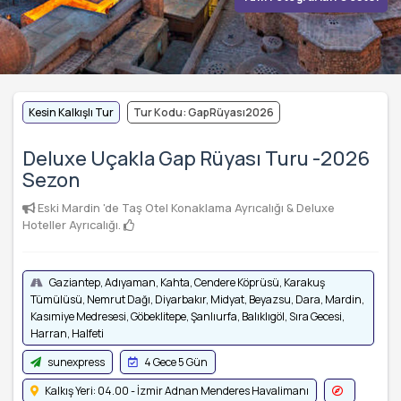
Kesin Kalkışlı Tur
Tur Kodu: GapRüyası2026
Deluxe Uçakla Gap Rüyası Turu -2026
Sezon
Eski Mardin 'de Taş Otel Konaklama Ayrıcalığı & Deluxe
Hoteller Ayrıcalığı.
Gaziantep, Adıyaman, Kahta, Cendere Köprüsü, Karakuş
Tümülüsü, Nemrut Dağı, Diyarbakır, Midyat, Beyazsu, Dara, Mardin,
Kasımiye Medresesi, Göbeklitepe, Şanlıurfa, Balıklıgöl, Sıra Gecesi,
Harran, Halfeti
sunexpress
4 Gece 5 Gün
Kalkış Yeri: 04.00 - İzmir Adnan Menderes Havalimanı