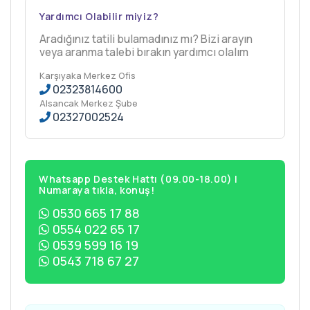
Yardımcı Olabilir miyiz?
Aradığınız tatili bulamadınız mı? Bizi arayın
veya aranma talebi bırakın yardımcı olalım
Karşıyaka Merkez Ofis
02323814600
Alsancak Merkez Şube
02327002524
Whatsapp Destek Hattı (09.00-18.00) |
Numaraya tıkla, konuş!
0530 665 17 88
0554 022 65 17
0539 599 16 19
0543 718 67 27