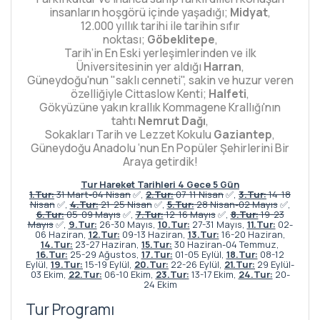
insanların hoşgörü içinde yaşadığı;
Midyat
,
12.000 yıllık tarihi ile tarihin sıfır
noktası;
Göbeklitepe
,
Tarih’in En Eski yerleşimlerinden ve ilk
Üniversitesinin yer aldığı
Harran
,
Güneydoğu'nun "saklı cenneti", sakin ve huzur veren
özelliğiyle Cittaslow Kenti;
Halfeti
,
Gökyüzüne yakın krallık Kommagene Krallığı'nın
tahtı
Nemrut Dağı
,
Sokakları Tarih ve Lezzet Kokulu
Gaziantep
,
Güneydoğu Anadolu ‘nun En Popüler Şehirlerini Bir
Araya getirdik!
Tur Hareket Tarihleri 4 Gece 5 Gün
1.Tur:
31 Mart-04 Nisan
✅,
2.Tur:
07-11 Nisan
✅,
3.Tur:
14-18
Nisan
✅,
4.Tur:
21-25 Nisan
✅,
5.Tur:
28 Nisan-02 Mayıs
✅,
6.Tur:
05-09 Mayıs
✅,
7.Tur:
12-16 Mayıs
✅,
8.Tur:
19-23
Mayıs
✅,
9.Tur:
26-30 Mayıs,
10.Tur:
27-31 Mayıs,
11.Tur:
02-
06 Haziran,
12.Tur:
09-13 Haziran,
13.Tur:
16-20 Haziran,
14.Tur:
23-27 Haziran,
15.Tur:
30 Haziran-04 Temmuz,
16.Tur:
25-29 Ağustos,
17.Tur:
01-05 Eylül,
18.Tur:
08-12
Eylül,
19.Tur:
15-19 Eylül,
20.Tur:
22-26 Eylül,
21.Tur:
29 Eylül-
03 Ekim,
22.Tur:
06-10 Ekim,
23.Tur:
13-17 Ekim,
24.Tur:
20-
24 Ekim
Tur Programı