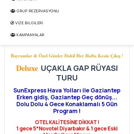
GRUP REZERVASYONU
VIZE BILGILERI
KAMPANYALAR
Bayramlar & Özel Günler Dahil Her Hafta Kesin Çıkış !
Deluxe
UÇAKLA GAP RÜYASI
TURU
SunExpress Hava Yolları ile Gaziantep
Erken gidiş, Gaziantep Geç dönüş...
Dolu Dolu 4 Gece Konaklamalı 5 Gün
Program !
OTEL KALİTESİNE DİKKAT !
1 gece 5*Novotel Diyarbakır & 1 gece Eski