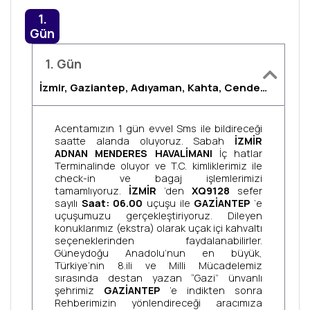
1.
Gün
1. Gün
İzmir, Gaziantep, Adıyaman, Kahta, Cendere Köprüsü, Karakuş Tümülüsü, Nemrut Dağı, Diyarbakır
Acentamızın 1 gün evvel Sms ile bildireceği
saatte alanda oluyoruz. Sabah
İZMİR
ADNAN MENDERES HAVALİMANI
İç hatlar
Terminalinde oluyor ve T.C. kimliklerimiz ile
check-in ve bagaj işlemlerimizi
tamamlıyoruz.
İZMİR
’den
XQ9128
sefer
sayılı
Saat: 06.00
uçuşu ile
GAZİANTEP
‘e
uçuşumuzu gerçekleştiriyoruz. Dileyen
konuklarımız (ekstra) olarak uçak içi kahvaltı
seçeneklerinden faydalanabilirler.
Güneydoğu Anadolu’nun en büyük,
Türkiye’nin 8.ili ve Milli Mücadelemiz
sırasında destan yazan “Gazi” ünvanlı
şehrimiz
GAZİANTEP
’e indikten sonra
Rehberimizin yönlendireceği aracımıza