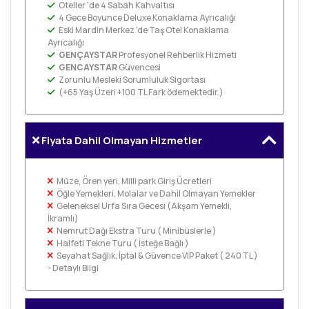
Oteller ‘de 4 Sabah Kahvaltısı
4 Gece Boyunce Deluxe Konaklama Ayrıcalığı
Eski Mardin Merkez 'de Taş Otel Konaklama
Ayrıcalığı
GENÇAYSTAR
Profesyonel Rehberlik Hizmeti
GENCAYSTAR
Güvencesi
Zorunlu Mesleki Sorumluluk Sigortası
(+65 Yaş Üzeri +100 TL Fark ödemektedir.)
Fiyata Dahil Olmayan Hizmetler
Müze, Ören yeri, Milli park Giriş Ücretleri
Öğle Yemekleri, Molalar ve Dahil Olmayan Yemekler
Geleneksel Urfa Sıra Gecesi (Akşam Yemekli,
İkramlı)
Nemrut Dağı Ekstra Turu ( Minibüslerle )
Halfeti Tekne Turu ( İsteğe Bağlı )
Seyahat Sağlık, İptal & Güvence VIP Paket ( 240 TL )
-
Detaylı Bilgi