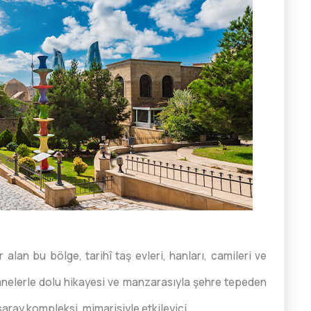
alan bu bölge, tarihî taş evleri, hanları, camileri ve
sanelerle dolu hikayesi ve manzarasıyla şehre tepeden
aray kompleksi, mimarisiyle etkileyici.