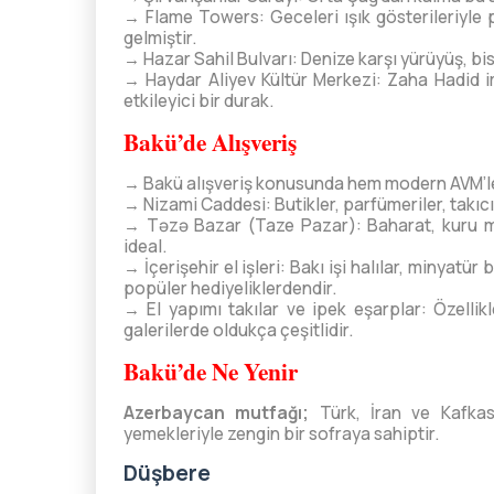
→ Flame Towers: Geceleri ışık gösterileriyle
gelmiştir.
→ Hazar Sahil Bulvarı: Denize karşı yürüyüş, bis
→ Haydar Aliyev Kültür Merkezi: Zaha Hadid i
etkileyici bir durak.
Bakü’de Alışveriş
→ Bakü alışveriş konusunda hem modern AVM’ler
→ Nizami Caddesi: Butikler, parfümeriler, takıcı
→ Təzə Bazar (Taze Pazar): Baharat, kuru me
ideal.
→ İçerişehir el işleri: Bakı işi halılar, minyatü
popüler hediyeliklerdendir.
→ El yapımı takılar ve ipek eşarplar: Özellikl
galerilerde oldukça çeşitlidir.
Bakü’de Ne Yenir
Azerbaycan mutfağı;
Türk, İran ve Kafka
yemekleriyle zengin bir sofraya sahiptir.
Düşbere