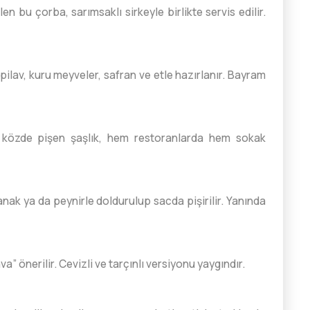
n bu çorba, sarımsaklı sirkeyle birlikte servis edilir.
ilav, kuru meyveler, safran ve etle hazırlanır. Bayram
 közde pişen şaşlık, hem restoranlarda hem sokak
nak ya da peynirle doldurulup sacda pişirilir. Yanında
” önerilir. Cevizli ve tarçınlı versiyonu yaygındır.