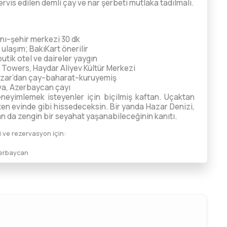
rvis edilen demli çay ve nar şerbeti mutlaka tadılmalı.
anı–şehir merkezi 30 dk
 ulaşım; BakıKart önerilir
tik otel ve daireler yaygın
me Towers, Haydar Aliyev Kültür Merkezi
ə Bazar’dan çay–baharat–kuruyemiş
va, Azerbaycan çayı
eyimlemek isteyenler için biçilmiş kaftan. Uçaktan
ten evinde gibi hissedeceksin. Bir yanda Hazar Denizi,
an da zengin bir seyahat yaşanabileceğinin kanıtı.
 ve rezervasyon için:
zerbaycan