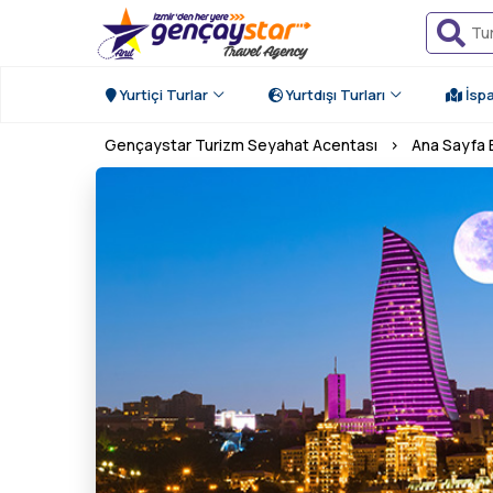
Yurtiçi Turlar
Yurtdışı Turları
İsp
Gençaystar Turizm Seyahat Acentası
›
Ana Sayfa B