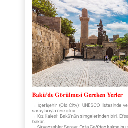
Bakü’de Görülmesi Gereken Yerler
→ İçerişehir (Old City): UNESCO listesinde yer 
saraylarıyla öne çıkar.
→ Kız Kalesi: Bakü’nün simgelerinden biri. Ef
bakar.
→ Şirvanşahlar Sarayı: Orta Çağ’dan kalma bu s