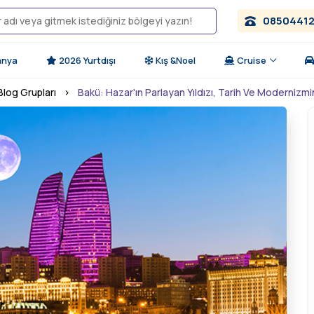
0850441
anya
2026 Yurtdışı
Kış &Noel
Cruise
log Grupları
›
Bakü: Hazar'ın Parlayan Yıldızı, Tarih Ve Modernizmi