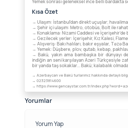
Yemek sonrası geleneksel ince belli bardakta se
Kısa Özet
→ Ulaşım: İstanbul’dan direkt uçuşlar; havalim
→ Şehir içi ulaşım: Metro, otobüs, Bolt ile rahat
→ Konaklama: Nizami Caddesi ve İçerişehir’de bu
→ Gezilecek yerler: İçerişehir, Kız Kalesi, Fla
→ Alışveriş: Bakı halıları, bakır eşyalar, Təz
→ Yemek: Düşbere, plov, qutab, kebap, pakhla
→ Bakü, yakın ama bambaşka bir dünyayı den
indiğin an seni karşılayan Azeri Türkçesiyle za
bir yanda taş sokaklar... Bakü; kalabalık olmad
→ Azerbaycan ve Bakü turlarımız hakkında detaylı bilgi
→ 02323814600
→
https://www.gencaystar.com.tr/index.php?word=a
Yorumlar
Yorum Yap