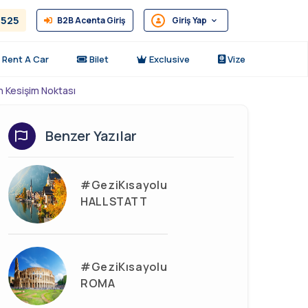
2525
B2B Acenta Giriş
Giriş Yap
Rent A Car
Bilet
Exclusive
Vize
n Kesişim Noktası
Benzer Yazılar
#GeziKısayolu
HALLSTATT
#GeziKısayolu
ROMA