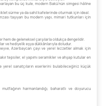
 parlayan bu üç kule, modern Bakü’nün simgesi hâline
iklet sürme ya da sahil kafelerinde oturmak için ideal.
mzası taşıyan bu modern yapı, mimari tutkunları için
 hem de geleneksel çarşılarla oldukça dengelidir.
lar ve hediyelik eşya dükkânlarıyla doludur.
yve, Azerbaycan çayı ve yerel lezzetler almak için
r bakır tepsiler, el yapımı seramikler ve ahşap kutular en
e yerel sanatçıların eserlerini bulabileceğiniz küçük
s mutfağının harmanlandığı, baharatlı ve doyurucu