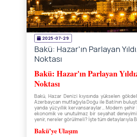
2025-07-29
Bakü: Hazar'ın Parlayan Yıld
Noktası
Bakü: Hazar'ın Parlayan Yıldı
Noktası
Bakü, Hazar Denizi kıyısında yükselen gökdel
Azerbaycan mutfağıyla Doğu ile Batı’nın buluşt
yanda yüzyıllık kervansaraylar… Modern şehir 
ekonomik ve unutulmaz bir seyahat deneyimi su
yenir, nereler görülmeli? İşte tüm detaylarıyla 
Bakü’ye Ulaşım