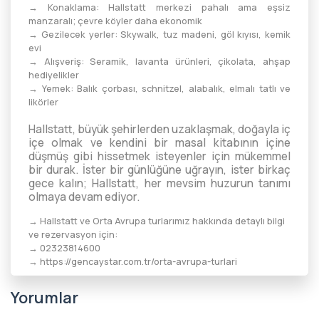
→ Konaklama: Hallstatt merkezi pahalı ama eşsiz
manzaralı; çevre köyler daha ekonomik
→ Gezilecek yerler: Skywalk, tuz madeni, göl kıyısı, kemik
evi
→ Alışveriş: Seramik, lavanta ürünleri, çikolata, ahşap
hediyelikler
→ Yemek: Balık çorbası, schnitzel, alabalık, elmalı tatlı ve
likörler
Hallstatt, büyük şehirlerden uzaklaşmak, doğayla iç
içe olmak ve kendini bir masal kitabının içine
düşmüş gibi hissetmek isteyenler için mükemmel
bir durak. İster bir günlüğüne uğrayın, ister birkaç
gece kalın; Hallstatt, her mevsim huzurun tanımı
olmaya devam ediyor.
→ Hallstatt ve Orta Avrupa turlarımız hakkında detaylı bilgi
ve rezervasyon için:
→ 02323814600
→
https://gencaystar.com.tr/orta-avrupa-turlari
Yorumlar