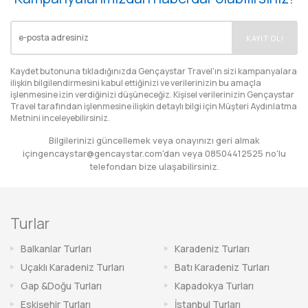
EMAIL
KAYIT OL!
Kaydet butonuna tıkladığınızda Gençaystar Travel'ın sizi kampanyalara
ilişkin bilgilendirmesini kabul ettiğinizi ve verilerinizin bu amaçla
işlenmesine izin verdiğinizi düşüneceğiz. Kişisel verilerinizin Gençaystar
Travel tarafından işlenmesine ilişkin detaylı bilgi için
Müşteri Aydınlatma
Metnini
inceleyebilirsiniz.
Bilgilerinizi güncellemek veya onayınızı geri almak
için
gencaystar@gencaystar.com
'dan veya
08504412525
no'lu
telefondan bize ulaşabilirsiniz.
Turlar
Balkanlar Turları
Karadeniz Turları
Uçaklı Karadeniz Turları
Batı Karadeniz Turları
Gap &Doğu Turları
Kapadokya Turları
Eskişehir Turları
İstanbul Turları