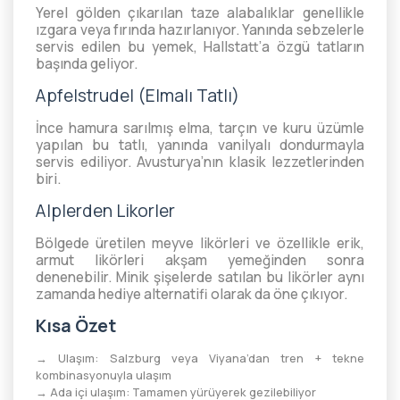
Yerel gölden çıkarılan taze alabalıklar genellikle
ızgara veya fırında hazırlanıyor. Yanında sebzelerle
servis edilen bu yemek, Hallstatt’a özgü tatların
başında geliyor.
Apfelstrudel (Elmalı Tatlı)
İnce hamura sarılmış elma, tarçın ve kuru üzümle
yapılan bu tatlı, yanında vanilyalı dondurmayla
servis ediliyor. Avusturya’nın klasik lezzetlerinden
biri.
Alplerden Likorler
Bölgede üretilen meyve likörleri ve özellikle erik,
armut likörleri akşam yemeğinden sonra
denenebilir. Minik şişelerde satılan bu likörler aynı
zamanda hediye alternatifi olarak da öne çıkıyor.
Kısa Özet
→ Ulaşım: Salzburg veya Viyana’dan tren + tekne
kombinasyonuyla ulaşım
→ Ada içi ulaşım: Tamamen yürüyerek gezilebiliyor