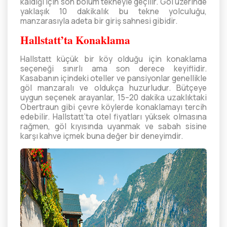
kaldığı için son bölüm tekneyle geçilir. Göl üzerinde
yaklaşık 10 dakikalık bu tekne yolculuğu,
manzarasıyla adeta bir giriş sahnesi gibidir.
Hallstatt’ta Konaklama
Hallstatt küçük bir köy olduğu için konaklama
seçeneği sınırlı ama son derece keyiflidir.
Kasabanın içindeki oteller ve pansiyonlar genellikle
göl manzaralı ve oldukça huzurludur. Bütçeye
uygun seçenek arayanlar, 15–20 dakika uzaklıktaki
Obertraun gibi çevre köylerde konaklamayı tercih
edebilir. Hallstatt’ta otel fiyatları yüksek olmasına
rağmen, göl kıyısında uyanmak ve sabah sisine
karşı kahve içmek buna değer bir deneyimdir.