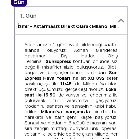
Gün
1. Gün
İzmir – Aktarmasız Direkt Olarak Milano, Milano Şehir Turu, Konaklama Milano
Acentamızın 1 gün evvel bildireceği saatte
alanda oluyoruz. Adnan Menderes
Havalimanı Dış Hatlar Gidiş
Terminali
SunExpress
Kontuarı önünde siz
değerli misafirlerimizle buluşuyoruz. Bilet,
bagaj ve biniş işlemlerinin ardından
Sun
Express Hava Yolları
‘na ait
XQ 892
sefer
sayılı uçuşu ile
11:45
’de Milano ‘ya olan
direkt uçuşumuzu gerçekleştiriyoruz.
Lokal
saat ile 13.50
‘de varıyor ve rehberimiz ile
buluşarak tur aracımıza geçiyoruz.
Modanın, sanatın ve sanayinin kalbi kabul
edilen
Milano'ya varışımızla
birlikte, bu
hareketli ve zarif şehri keşfe başlıyoruz.
Sanayi ve modanın öncüsü olmasının yanı
sıra zengin mutfağı, dünyaca ünlü operası
ve tarihi kiliseleriyle de öne çıkan Milano, her