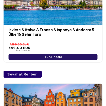
İsviçre & İtalya & Fransa & İspanya & Andorra 5
Ülke 15 Şehir Turu
1.199
,00
EUR
899
,00
EUR
'den itibaren
Turu İncele
Seyahat Rehberi