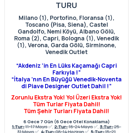
TURU
Milano (1), Portofino, Floransa (1),
Toscano (Pisa, Siena), Castel
Gandolfo, Nemi Köyü, Albano Gölü,
Roma (2), Capri, Bologna (1), Venedik
(1), Verona, Garda Gölü, Sirminone,
Venedik Outlet
“Akdeniz ‘in En Lüks Kaçamağı Capri
Farkıyla !”
“İtalya ‘nın En Büyüğü Venedik-Noventa
di Piave Designer Outlet Dahil !”
Zorunlu Ekstra Yok! Yol Üzeri Ekstra Yok!
Tüm Turlar Fiyata Dahil!
Tüm Şehir Turları Fiyata Dahil!
6 Gece 7 Gün (6 Gece Otel Konaklama)
1.Tur:
11-17 Mayıs
✅,
2.Tur:
18-24 Mayıs
✅,
3.Tur:
25-
31 Mayıs
✅,
4.Tur:
08-14 Haziran
✅,
5.Tur:
15-21