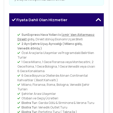
Fiyata Dahil Olan Hizmetler
SunExpress Hava Yolları
ile
İzmir ‘den Aktarmasız
Direkt
gidiş, Direkt dönüş Ekonomi Uçak Bileti
2 Ayrı Şehre Uçuş Ayrıcalığı ( Milano gidiş,
Venedik dönüş )
Özel Araçlarla Ulaşımlar ve Programdaki Belirtilen
Turlar
1 Gece Milano, 1 Gece Floransa veya Montecatini, 2
Gece Roma, 1 Gece Bologna, 1 Gece Venedik veya civarı
6 Gece Konaklama
6 Gece Boyunca Otellerde Alınan Continental
Kahvaltılar ( Basit Kahvaltı )
Milano, Floransa, Roma, Bologna, Venedik Şehir
Turları
Şehirler Arası Ulaşımlar
Otoban ve Geçiş Ücretleri
Ekstra Tur:
Garda Gölü & Sirminone & Verona Turu
Ekstra Tur:
Venedik Outlet Turu
Ekstra Tur:
Portofino Turu ( Tekne İle )