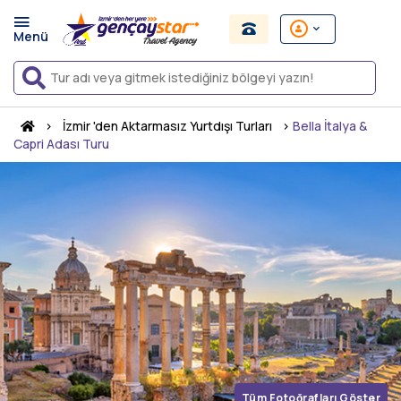
›
İzmir 'den Aktarmasız Yurtdışı Turları
›
Bella İtalya &
Capri Adası Turu
Tüm Fotoğrafları Göster