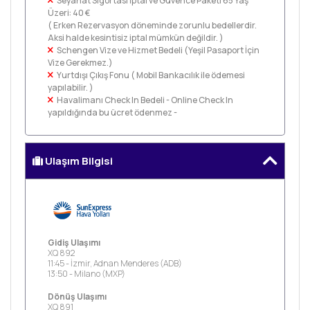
Seyahat Sigortası İptal ve Güvence Paketi 65 Yaş
Üzeri: 40 €
( Erken Rezervasyon döneminde zorunlu bedellerdir.
Aksi halde kesintisiz iptal mümkün değildir. )
Schengen Vize ve Hizmet Bedeli (Yeşil Pasaport İçin
Vize Gerekmez.)
Yurtdışı Çıkış Fonu ( Mobil Bankacılık ile ödemesi
yapılabilir. )
Havalimanı Check In Bedeli - Online Check In
yapıldığında bu ücret ödenmez -
Ulaşım Bilgisi
Gidiş Ulaşımı
XQ 892
11:45 - İzmir, Adnan Menderes (ADB)
13:50 - Milano (MXP)
Dönüş Ulaşımı
XQ 891