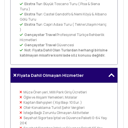
Ekstra Tur:
Büyük Toscano Turu ( Pisa & Siena
Turu )
Ekstra Tur:
Castel Gandolfo & Nemi Köyü & Albano
Gölü Turu
Ekstra Tur:
Capri Adası Turu ( Tekne Ulaşım Hariç
)
Gençaystar Travel
Profesyonel Türkçe Rehberlik
Hizmetleri
Gençaystar Travel
Güvencesi
Not: Fiyata Dahil Olan Turlardan herhangi birisine
katılmayan misafire kısmi iade söz konusu değildir.
Fiyata Dahil Olmayan Hizmetler
Müze Ören yeri, Milli Park Giriş Ücretleri
Öğle ve Akşam Yemekleri, Molalar
Kaptan Bahşişleri ( Kişi Başı: 10 Eur. )
Otel-Konaklama Turist Şehir Vergileri
İsteğe Bağlı Zorunlu Olmayan Aktiviteler
Seyahat Sigortası İptal ve Güvence Paketi 0-64 Yaş:
20 €