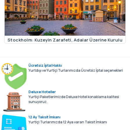
Stockholm: Kuzeyin Zarafeti, Adalar Üzerine Kurulu
Sessiz Bir Güzellik
13.04.2026 Gencaystar blog
Devamını Oku
Ücretsiz İptal Hakkı
Yurtdışı ve Yurtiçi Turlarımızda Ücretsiz İptal seçenekleri
Deluxe Hoteller
Yurtiçi Paketlerimizde Deluxe Hotel konaklama kalitesi
sunuyoruz.
12 Ay Taksit İmkanı
Yurtiçi Turlarımızda 12 Aya varan Taksit İmkanı