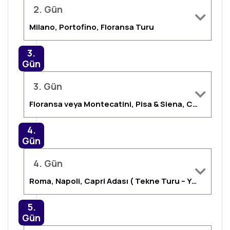
2. Gün
Milano, Portofino, Floransa Turu
3.
Gün
3. Gün
Floransa veya Montecatini, Pisa & Siena, Castel Gandolfo & Nemi Köyü & Albano Gölü, Roma
4.
Gün
4. Gün
Roma, Napoli, Capri Adası ( Tekne Turu – Yüzme Molası ), Napoli, Roma
5.
Gün