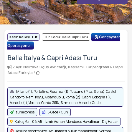
Kesin Kalkışlı Tur
Tur Kodu: BellaCapriTuru
Gençaystar
Operasyonu
Bella İtalya & Capri Adası Turu
2 Ayrı Noktaya Uçuş Ayrıcalığı, Kapsamlı Tur programı & Capri
Adası Farkıyla !
Milano (1), Portofino, Floransa (1), Toscano (Pisa, Siena), Castel
Gandolfo, Nemi Köyü, Albano Gölü, Roma (2), Capri, Bologna (1),
Venedik (1), Verona, Garda Gölü, Sirminone, Venedik Outlet
sunexpress
6 Gece 7 Gün
Kalkış Yeri: 08.45 - İzmir Adnan Menderes Havalimanı Dış Hatlar
Yeşil pasaporta vize uygulaması bulunmamaktadır. Normal