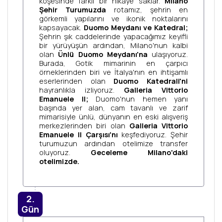
köşesinde farklı bir hikâye saklar.
Milano
Şehir Turumuzda
rotamız, şehrin en
görkemli yapılarını ve ikonik noktalarını
kapsayacak.
Duomo Meydanı ve Katedral;
Şehrin şık caddelerinde yapacağımız keyifli
bir yürüyüşün ardından, Milano'nun kalbi
olan
Ünlü Duomo Meydanı'na
ulaşıyoruz.
Burada, Gotik mimarinin en çarpıcı
örneklerinden biri ve İtalya'nın en ihtişamlı
eserlerinden olan
Duomo Katedrali'ni
hayranlıkla izliyoruz.
Galleria Vittorio
Emanuele II;
Duomo'nun hemen yanı
başında yer alan, cam tavanlı ve zarif
mimarisiyle ünlü, dünyanın en eski alışveriş
merkezlerinden biri olan
Galleria Vittorio
Emanuele II Çarşısı'nı
keşfediyoruz. Şehir
turumuzun ardından otelimize transfer
oluyoruz.
Geceleme Milano'daki
otelimizde.
2.
Gün