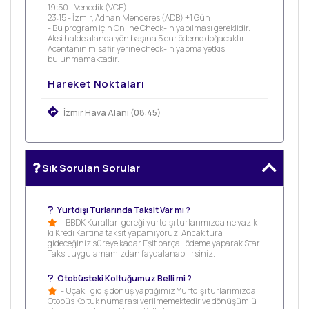
19:50 - Venedik (VCE)
23:15 - İzmir, Adnan Menderes (ADB) +1 Gün
- Bu program için Online Check-in yapılması gereklidir.
Aksi halde alanda yön başına 5 eur ödeme doğacaktır.
Acentanın misafir yerine check-in yapma yetkisi
bulunmamaktadır.
Hareket Noktaları
İzmir Hava Alanı (08:45)
Sık Sorulan Sorular
Yurtdışı Turlarında Taksit Var mı ?
- BBDK Kuralları gereği yurtdışı turlarımızda ne yazık
ki Kredi Kartına taksit yapamıyoruz. Ancak tura
gideceğiniz süreye kadar Eşit parçalı ödeme yaparak Star
Taksit uygulamamızdan faydalanabilirsiniz.
Otobüsteki Koltuğumuz Belli mi ?
- Uçaklı gidiş dönüş yaptığımız Yurtdışı turlarımızda
Otobüs Koltuk numarası verilmemektedir ve dönüşümlü