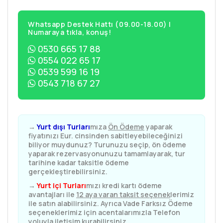
Whatsapp Destek Hattı (09.00-18.00) |
Numaraya tıkla, konuş!
0530 665 17 88
0554 022 65 17
0539 599 16 19
0543 718 67 27
→
Yurt dışı Turları
mıza
Ön Ödeme
yaparak
fiyatınızı Eur. cinsinden sabitleyebileceğinizi
biliyor muydunuz? Turunuzu seçip, ön ödeme
yaparak rezervasyonunuzu tamamlayarak, tur
tarihine kadar taksitle ödeme
gerçekleştirebilirsiniz.
→
Yurt içi Turları
mızı kredi kartı ödeme
avantajları ile
12 aya varan taksit seçenek
lerimiz
ile satın alabilirsiniz. Ayrıca Vade Farksız Ödeme
seçeneklerimiz için acentalarımızla Telefon
yoluyla iletişim kurabilirsiniz.