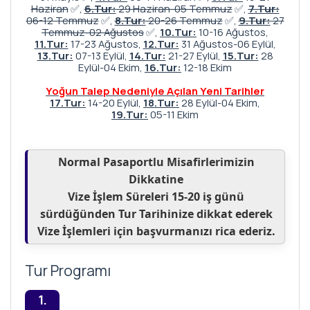
Haziran
✅,
6.Tur:
29 Haziran-05 Temmuz
✅,
7.Tur:
06-12 Temmuz
✅,
8.Tur:
20-26 Temmuz
✅,
9.Tur:
27
Temmuz-02 Ağustos
✅,
10.Tur:
10-16 Ağustos,
11.Tur:
17-23 Ağustos,
12.Tur:
31 Ağustos-06 Eylül,
13.Tur:
07-13 Eylül,
14.Tur:
21-27 Eylül,
15.Tur:
28
Eylül-04 Ekim,
16.Tur:
12-18 Ekim
Yoğun Talep Nedeniyle Açılan Yeni Tarihler
17.Tur:
14-20 Eylül,
18.Tur:
28 Eylül-04 Ekim,
19.Tur:
05-11 Ekim
Normal Pasaportlu Misafirlerimizin
Dikkatine
Vize İşlem Süreleri 15-20 iş günü
sürdüğünden Tur Tarihinize dikkat ederek
Vize İşlemleri için başvurmanızı rica ederiz.
Tur Programı
1.