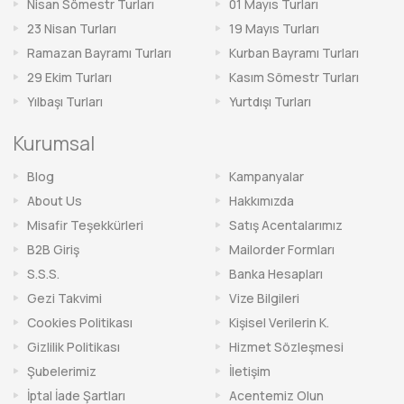
Nisan Sömestr Turları
01 Mayıs Turları
23 Nisan Turları
19 Mayıs Turları
Ramazan Bayramı Turları
Kurban Bayramı Turları
29 Ekim Turları
Kasım Sömestr Turları
Yılbaşı Turları
Yurtdışı Turları
Kurumsal
Blog
Kampanyalar
About Us
Hakkımızda
Misafir Teşekkürleri
Satış Acentalarımız
B2B Giriş
Mailorder Formları
S.S.S.
Banka Hesapları
Gezi Takvimi
Vize Bilgileri
Cookies Politikası
Kişisel Verilerin K.
Gizlilik Politikası
Hizmet Sözleşmesi
Şubelerimiz
İletişim
İptal İade Şartları
Acentemiz Olun