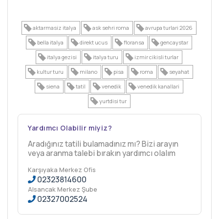
aktarmasiz italya
ask sehri roma
avrupa turlari 2026
bella italya
direkt ucus
floransa
gencaystar
italya gezisi
italya turu
izmir cikisli turlar
kultur turu
milano
pisa
roma
seyahat
siena
tatil
venedik
venedik kanallari
yurtdisi tur
Yardımcı Olabilir miyiz?
Aradığınız tatili bulamadınız mı? Bizi arayın
veya aranma talebi bırakın yardımcı olalım
Karşıyaka Merkez Ofis
02323814600
Alsancak Merkez Şube
02327002524