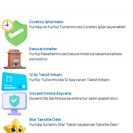
Sessiz Bir Güzellik
13.04.2026 Gencaystar blog
Devamını Oku
Ücretsiz İptal Hakkı
Yurtdışı ve Yurtiçi Turlarımızda Ücretsiz İptal seçenekleri
Deluxe Hoteller
Yurtiçi Paketlerimizde Deluxe Hotel konaklama kalitesi
sunuyoruz.
12 Ay Taksit İmkanı
Yurtiçi Turlarımızda 12 Aya varan Taksit İmkanı
Güvenli Online Alışveriş
Güvenli SSL Sertifikası ile online tur satın alabilirsiniz.
Star Taksitle Öde!
Yurtdışı turlarını Star Taksit sayesinde Taksitle Öde !