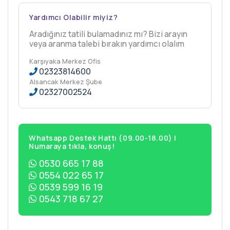
Yardımcı Olabilir miyiz?
Aradığınız tatili bulamadınız mı? Bizi arayın
veya aranma talebi bırakın yardımcı olalım
Karşıyaka Merkez Ofis
02323814600
Alsancak Merkez Şube
02327002524
Whatsapp Destek Hattı (09.00-18.00) |
Numaraya tıkla, konuş!
0530 665 17 88
0554 022 65 17
0539 599 16 19
0543 718 67 27