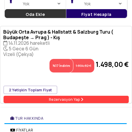
Oda Ekle
Fiyat Hesapla
Büyük Orta Avrupa & Hallstatt & Salzburg Turu (
Budapeşte → Prag ) - Kış
14.11.2026 hareketli
5 Gece 6 Gün
Vizeli (Çekya)
1.498
,00
€
%17 İndirim
1.804
,82
€
Taksit Seçenekleri
2 Yetişkin Toplam Fiyat
Rezervasyon Yap
TUR HAKKINDA
FİYATLAR