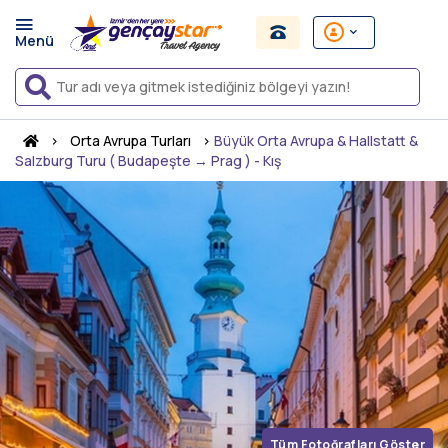
›
Orta Avrupa Turları
›
Büyük Orta Avrupa & Hallstatt &
Salzburg Turu ( Budapeşte → Prag ) - Kış
Tüm Fotoğrafları Göster