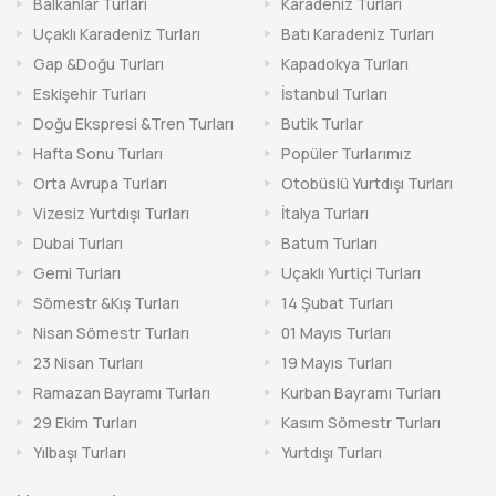
Balkanlar Turları
Karadeniz Turları
Uçaklı Karadeniz Turları
Batı Karadeniz Turları
Gap &Doğu Turları
Kapadokya Turları
Eskişehir Turları
İstanbul Turları
Doğu Ekspresi &Tren Turları
Butik Turlar
Hafta Sonu Turları
Popüler Turlarımız
Orta Avrupa Turları
Otobüslü Yurtdışı Turları
Vizesiz Yurtdışı Turları
İtalya Turları
Dubai Turları
Batum Turları
Gemi Turları
Uçaklı Yurtiçi Turları
Sömestr &Kış Turları
14 Şubat Turları
Nisan Sömestr Turları
01 Mayıs Turları
23 Nisan Turları
19 Mayıs Turları
Ramazan Bayramı Turları
Kurban Bayramı Turları
29 Ekim Turları
Kasım Sömestr Turları
Yılbaşı Turları
Yurtdışı Turları