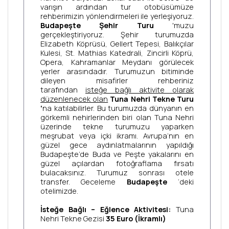
varışın ardından tur otobüsümüze
rehberimizin yönlendirmeleri ile yerleşiyoruz.
Budapeşte Şehir Turu
'muzu
gerçekleştiriyoruz. Şehir turumuzda
Elizabeth Köprüsü, Gellert Tepesi, Balıkçılar
Kulesi, St. Mathias Katedrali, Zincirli Köprü,
Opera, Kahramanlar Meydanı görülecek
yerler arasındadır. Turumuzun bitiminde
dileyen misafirler rehberiniz
tarafından
isteğe bağlı aktivite olarak
düzenlenecek olan
Tuna Nehri Tekne Turu
‘
na katılabilirler. Bu turumuzda dünyanın en
görkemli nehirlerinden biri olan Tuna Nehri
üzerinde tekne turumuzu yaparken
meşrubat veya içki ikramı. Avrupa’nın en
güzel gece aydınlatmalarının yapıldığı
Budapeşte’de Buda ve Peşte yakalarını en
güzel açılardan fotoğraflama fırsatı
bulacaksınız. Turumuz sonrası otele
transfer. Geceleme
Budapeşte
‘deki
otelimizde.
İsteğe Bağlı – Eğlence Aktivitesi:
Tuna
Nehri Tekne Gezisi
35 Euro
(İkramlı)