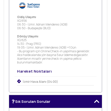
Gidiş Ulaşımı
XQ 856
06:30 - İzmir, Adnan Menderes (ADB)
06:50 - Budapeşte (BUD)
Dönüş Ulaşımı
XQ 825
14:30 - Prag (PRG)
19:05 - İzmir, Adnan Menderes (ADB) +1 Gün
- Bu program için Online Check-in yapılması gereklidir.
Aksi halde alanda yön başına 5 eur ödeme doğacaktır.
Acentanın misafir yerine check-in yapma yetkisi
bulunmamaktadır.
Hareket Noktaları
İzmir Hava Alanı (04:00)
Sık Sorulan Sorular