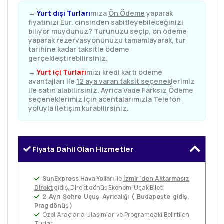
→
Yurt dışı Turları
mıza
Ön Ödeme
yaparak
fiyatınızı Eur. cinsinden sabitleyebileceğinizi
biliyor muydunuz? Turunuzu seçip, ön ödeme
yaparak rezervasyonunuzu tamamlayarak, tur
tarihine kadar taksitle ödeme
gerçekleştirebilirsiniz.
→
Yurt içi Turları
mızı kredi kartı ödeme
avantajları ile
12 aya varan taksit seçenek
lerimiz
ile satın alabilirsiniz. Ayrıca Vade Farksız Ödeme
seçeneklerimiz için acentalarımızla Telefon
yoluyla iletişim kurabilirsiniz.
Fiyata Dahil Olan Hizmetler
SunExpress Hava Yolları
ile
İzmir ‘den Aktarmasız
Direkt
gidiş, Direkt dönüş Ekonomi Uçak Bileti
2 Ayrı Şehre Uçuş Ayrıcalığı ( Budapeşte gidiş,
Prag
dönüş )
Özel Araçlarla Ulaşımlar ve Programdaki Belirtilen
Turlar