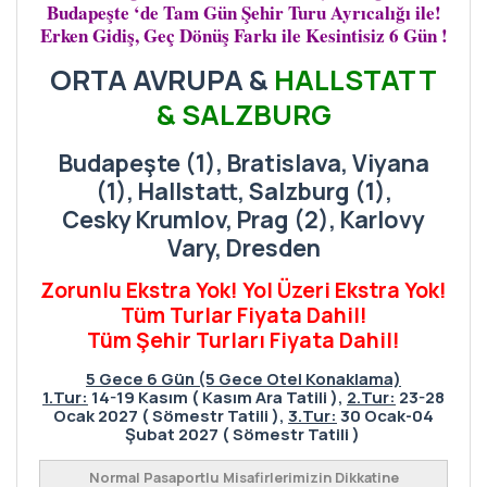
Budapeşte ‘de Tam Gün Şehir Turu Ayrıcalığı ile!
Erken Gidiş, Geç Dönüş Farkı ile Kesintisiz 6 Gün !
ORTA AVRUPA &
HALLSTATT
& SALZBURG
Budapeşte (1), Bratislava, Viyana
(1), Hallstatt, Salzburg (1),
Cesky Krumlov, Prag (2), Karlovy
Vary, Dresden
Zorunlu Ekstra Yok! Yol Üzeri Ekstra Yok!
Tüm Turlar Fiyata Dahil!
Tüm Şehir Turları Fiyata Dahil!
5 Gece 6 Gün (5 Gece Otel Konaklama)
1.Tur:
14-19 Kasım ( Kasım Ara Tatili ),
2.Tur:
23-28
Ocak 2027 ( Sömestr Tatili ),
3.Tur:
30 Ocak-04
Şubat 2027 ( Sömestr Tatili )
Normal Pasaportlu Misafirlerimizin Dikkatine