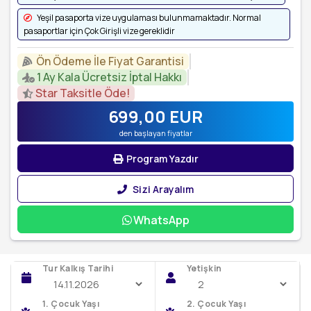
Yeşil pasaporta vize uygulaması bulunmamaktadır. Normal
pasaportlar için Çok Girişli vize gereklidir
Ön Ödeme İle Fiyat Garantisi
1 Ay Kala Ücretsiz İptal Hakkı
Star Taksitle Öde!
699
,00
EUR
den başlayan fiyatlar
Program Yazdır
Sizi Arayalım
WhatsApp
Tur Kalkış Tarihi
Yetişkin
1. Çocuk Yaşı
2. Çocuk Yaşı