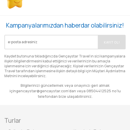
Kampanyalarımızdan haberdar olabilirsiniz!
EMAIL
KAYIT OL!
Kaydet butonuna tıkladığınızda Gençaystar Travel'ın sizi kampanyalara
ilişkin bilgilendirmesini kabul ettiğinizi ve verilerinizin bu amaçla
işlenmesine izin verdiğinizi düşüneceğiz. Kişisel verilerinizin Gençaystar
Travel tarafından işlenmesine ilişkin detaylı bilgi için
Müşteri Aydınlatma
Metnini
inceleyebilirsiniz.
Bilgilerinizi güncellemek veya onayınızı geri almak
için
gencaystar@gencaystar.com
'dan veya
08504412525
no'lu
telefondan bize ulaşabilirsiniz.
Turlar