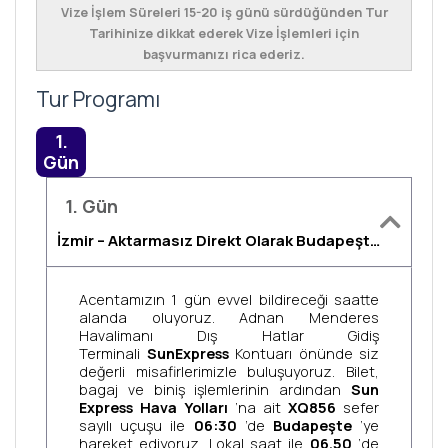
Vize İşlem Süreleri 15-20 iş günü sürdüğünden Tur
Tarihinize dikkat ederek Vize İşlemleri için
başvurmanızı rica ederiz.
Tur Programı
1.
Gün
1. Gün
İzmir – Aktarmasız Direkt Olarak Budapeşte, Tam Gün Budapeşte Turu, Budapeşte
Acentamızın 1 gün evvel bildireceği saatte
alanda oluyoruz. Adnan Menderes
Havalimanı Dış Hatlar Gidiş
Terminali
SunExpress
Kontuarı önünde siz
değerli misafirlerimizle buluşuyoruz. Bilet,
bagaj ve biniş işlemlerinin ardından
Sun
Express Hava Yolları
‘na ait
XQ856
sefer
sayılı uçuşu ile
06:30
’de
Budapeşte
‘ye
hareket ediyoruz. Lokal saat ile
06.50
‘de