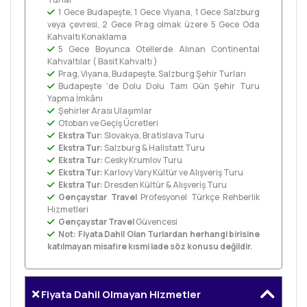
1 Gece Budapeşte, 1 Gece Viyana, 1 Gece Salzburg
veya çevresi, 2 Gece Prag olmak üzere 5 Gece Oda
Kahvaltı Konaklama
5 Gece Boyunca Otellerde Alınan Continental
Kahvaltılar ( Basit Kahvaltı )
Prag, Viyana, Budapeşte, Salzburg Şehir Turları
Budapeşte ‘de Dolu Dolu Tam Gün Şehir Turu
Yapma İmkânı
Şehirler Arası Ulaşımlar
Otoban ve Geçiş Ücretleri
Ekstra Tur:
Slovakya, Bratislava Turu
Ekstra Tur:
Salzburg & Hallstatt Turu
Ekstra Tur:
Cesky Krumlov Turu
Ekstra Tur:
Karlovy Vary Kültür ve Alışveriş Turu
Ekstra Tur:
Dresden Kültür & Alışveriş Turu
Gençaystar Travel
Profesyonel Türkçe Rehberlik
Hizmetleri
Gençaystar Travel
Güvencesi
Not: Fiyata Dahil Olan Turlardan herhangi birisine
katılmayan misafire kısmi iade söz konusu değildir.
Fiyata Dahil Olmayan Hizmetler