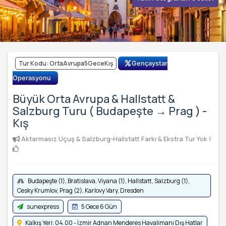
Tur Kodu: OrtaAvrupa5GeceKış
Gençaystar
Operasyonu
Büyük Orta Avrupa & Hallstatt &
Salzburg Turu ( Budapeşte → Prag ) -
Kış
Aktarmasız Uçuş & Salzburg-Hallstatt Farkı & Ekstra Tur Yok !
Budapeşte (1), Bratislava, Viyana (1), Hallstatt, Salzburg (1),
Cesky Krumlov, Prag (2), Karlovy Vary, Dresden
sunexpress
5 Gece 6 Gün
Kalkış Yeri: 04.00 - İzmir Adnan Menderes Havalimanı Dış Hatlar