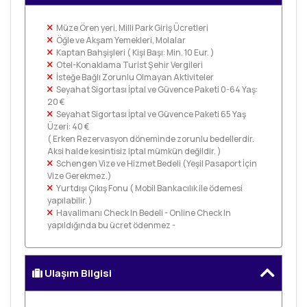
Müze Ören yeri, Milli Park Giriş Ücretleri
Öğle ve Akşam Yemekleri, Molalar
Kaptan Bahşişleri ( Kişi Başı: Min. 10 Eur. )
Otel-Konaklama Turist Şehir Vergileri
İsteğe Bağlı Zorunlu Olmayan Aktiviteler
Seyahat Sigortası İptal ve Güvence Paketi 0-64 Yaş:
20 €
Seyahat Sigortası İptal ve Güvence Paketi 65 Yaş
Üzeri: 40 €
( Erken Rezervasyon döneminde zorunlu bedellerdir.
Aksi halde kesintisiz iptal mümkün değildir. )
Schengen Vize ve Hizmet Bedeli (Yeşil Pasaport İçin
Vize Gerekmez.)
Yurtdışı Çıkış Fonu ( Mobil Bankacılık ile ödemesi
yapılabilir. )
Havalimanı Check In Bedeli - Online Check In
yapıldığında bu ücret ödenmez -
Ulaşım Bilgisi