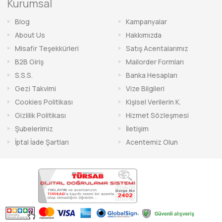
Kurumsal
Blog
Kampanyalar
About Us
Hakkımızda
Misafir Teşekkürleri
Satış Acentalarımız
B2B Giriş
Mailorder Formları
S.S.S.
Banka Hesapları
Gezi Takvimi
Vize Bilgileri
Cookies Politikası
Kişisel Verilerin K.
Gizlilik Politikası
Hizmet Sözleşmesi
Şubelerimiz
İletişim
İptal İade Şartları
Acentemiz Olun